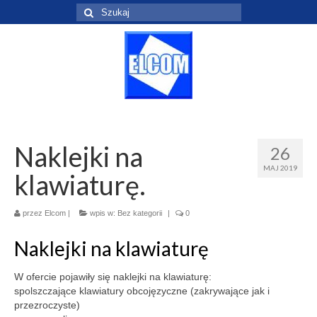
Szuklaj
w:
Naklejki na
26
MAJ 2019
klawiaturę.
przez
Elcom
|
wpis w:
Bez kategorii
|
0
Naklejki na klawiaturę
W ofercie pojawiły się naklejki na klawiaturę:
spolszczające klawiatury obcojęzyczne (zakrywające jak i
przezroczyste)